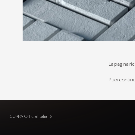
La pagina ric
Puoi continua
CUPRA Official Italia