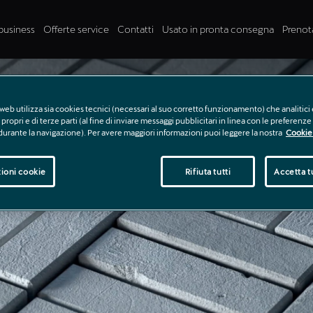
business
Offerte service
Contatti
Usato in pronta consegna
Prenot
web utilizza sia cookies tecnici (necessari al suo corretto funzionamento) che analitici 
propri e di terze parti (al fine di inviare messaggi pubblicitari in linea con le preferenz
 durante la navigazione). Per avere maggiori informazioni puoi leggere la nostra
Cookie 
ioni cookie
Rifiuta tutti
Accetta tu