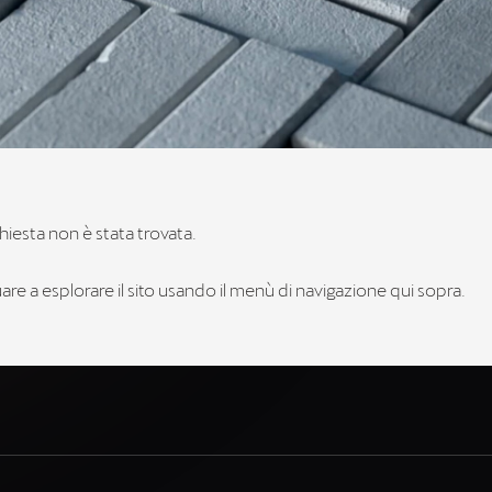
hiesta non è stata trovata.
re a esplorare il sito usando il menù di navigazione qui sopra.