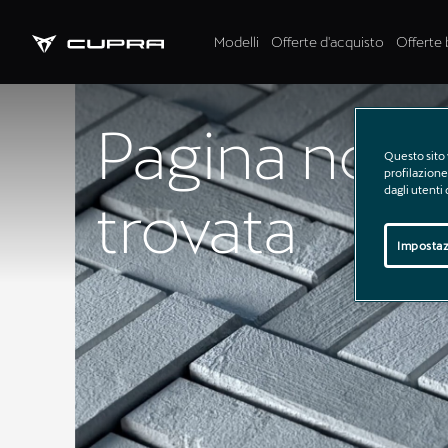
Modelli
Offerte d'acquisto
Offerte 
Pagina non
Questo sito 
profilazione 
dagli utenti
trovata
Impostaz