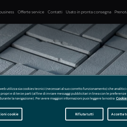
business
Offerte service
Contatti
Usato in pronta consegna
Prenot
web utilizza sia cookies tecnici (necessari al suo corretto funzionamento) che analitici 
propri e di terze parti (al fine di inviare messaggi pubblicitari in linea con le preferenz
 durante la navigazione). Per avere maggiori informazioni puoi leggere la nostra
Cookie 
ioni cookie
Rifiuta tutti
Accetta tu