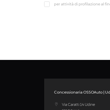
per attività di profilazione al fin
Concessionaria OSSOAuto | U
Via Caratti 14 Udine