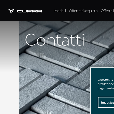
Modelli
Offerte d'acquisto
Offerte 
Contatti
Questo sito 
profilazione 
dagli utenti
Impostaz